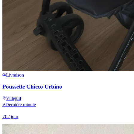
Livraison
Poussette Chicco Urbino
Villejuif
⚡
Dernière minute
7
€
/ jour