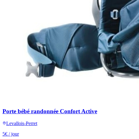
Porte bébé randonnée Confort Active
Levallois-Perret
5
€
/ jour