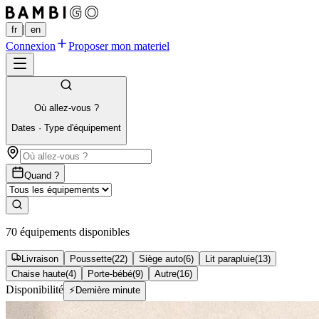
|
fr
en
Connexion
Proposer mon materiel
Où allez-vous ?
Dates
·
Type d'équipement
Quand ?
70 équipements disponibles
Livraison
Poussette
(
22
)
Siège auto
(
6
)
Lit parapluie
(
13
)
Chaise haute
(
4
)
Porte-bébé
(
9
)
Autre
(
16
)
Disponibilité
⚡
Dernière minute