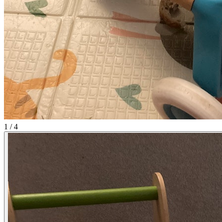
1
/
4