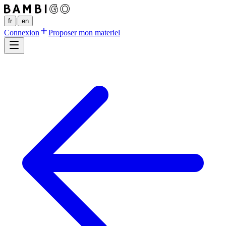
|
fr
en
Connexion
Proposer mon materiel