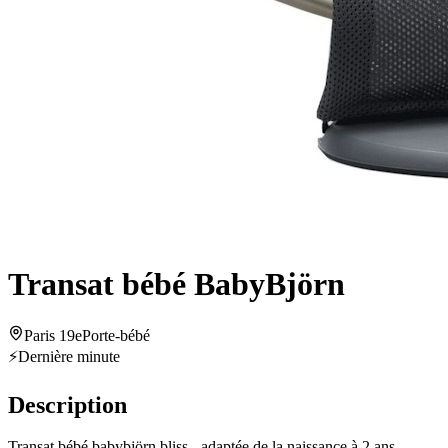
Transat bébé BabyBjörn
Paris 19e
Porte-bébé
⚡
Dernière minute
Description
Transat bébé babybjörn bliss - adaptée de la naissance à 2 ans.