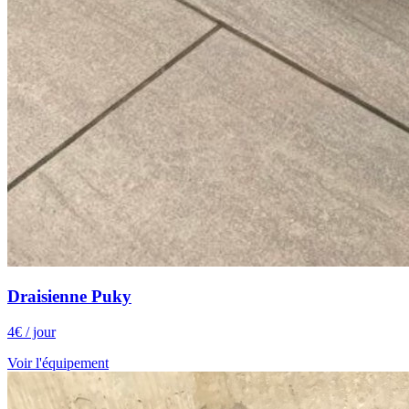
Draisienne Puky
4
€
/ jour
Voir l'équipement