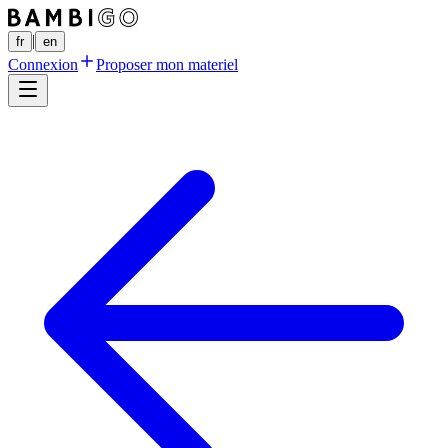
|
fr
en
Connexion
Proposer mon materiel