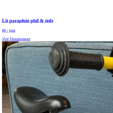
Lit parapluie phil & teds
6
€
/ jour
Voir l'équipement