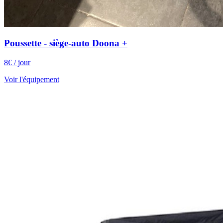
Poussette - siège-auto Doona +
8
€
/ jour
Voir l'équipement