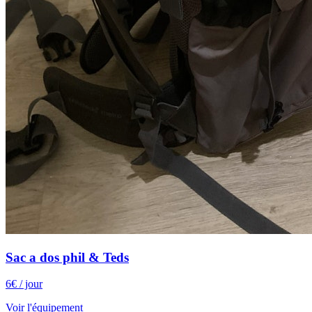
Sac a dos phil & Teds
6
€
/ jour
Voir l'équipement