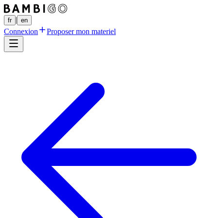
|
fr
en
Connexion
Proposer mon materiel