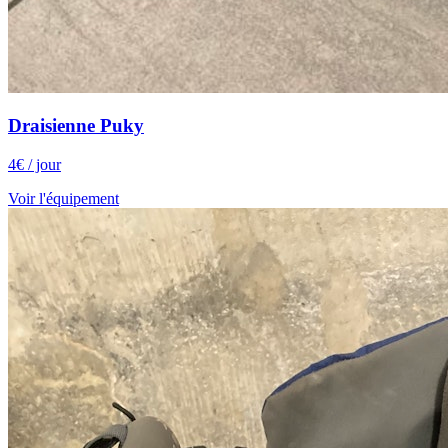
Draisienne Puky
4
€
/ jour
Voir l'équipement