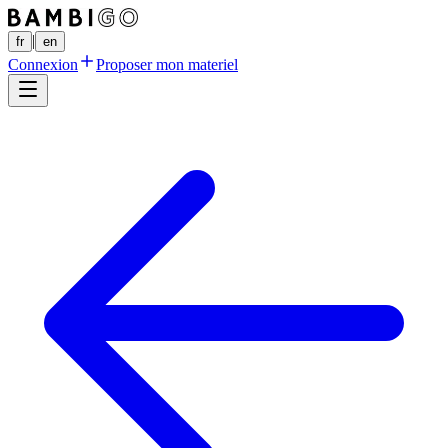
|
fr
en
Connexion
Proposer mon materiel