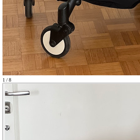
1
/
8