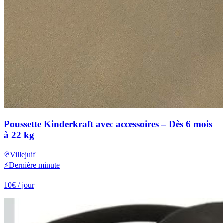
Poussette Kinderkraft avec accessoires – Dès 6 mois
à 22 kg
Villejuif
⚡
Dernière minute
10
€
/ jour