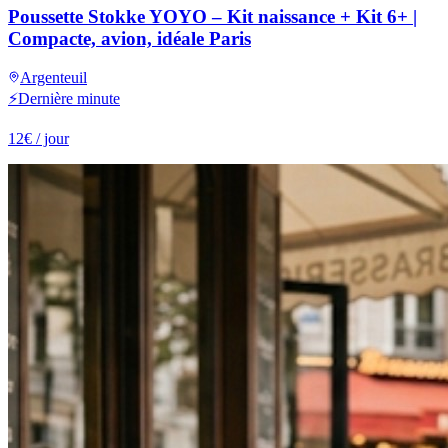
Poussette Stokke YOYO – Kit naissance + Kit 6+ |
Compacte, avion, idéale Paris
Argenteuil
⚡
Dernière minute
12
€
/ jour