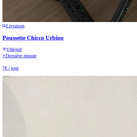
Livraison
Poussette Chicco Urbino
Villejuif
⚡
Dernière minute
7
€
/ jour