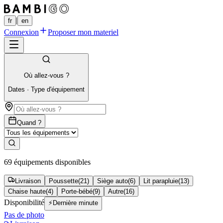
|
fr
en
Connexion
Proposer mon materiel
Où allez-vous ?
Dates
·
Type d'équipement
Quand ?
69 équipements disponibles
Livraison
Poussette
(
21
)
Siège auto
(
6
)
Lit parapluie
(
13
)
Chaise haute
(
4
)
Porte-bébé
(
9
)
Autre
(
16
)
Disponibilité
⚡
Dernière minute
Pas de photo