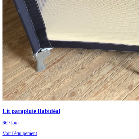
Lit parapluie Babidéal
6
€
/ jour
Voir l'équipement