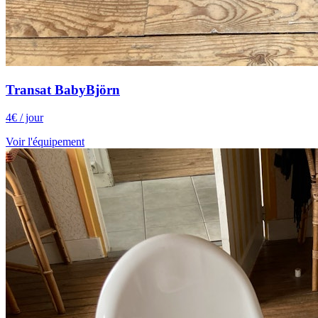
Transat BabyBjörn
4
€
/ jour
Voir l'équipement