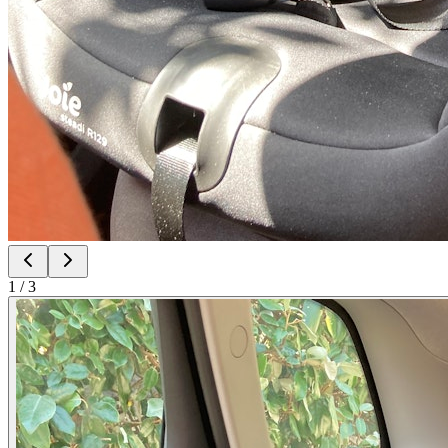
1
/
3