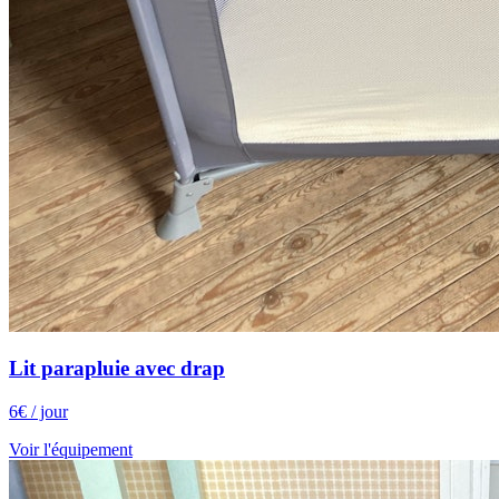
Lit parapluie avec drap
6
€
/ jour
Voir l'équipement