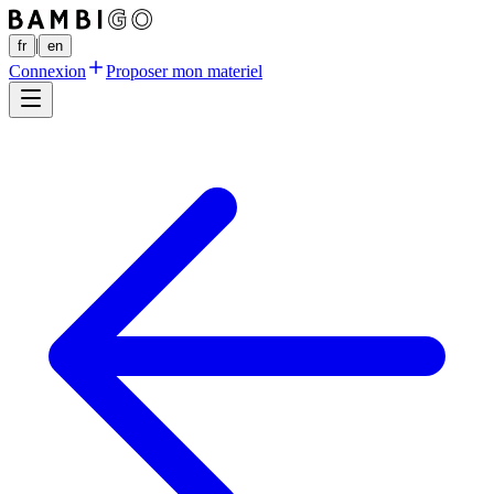
|
fr
en
Connexion
Proposer mon materiel