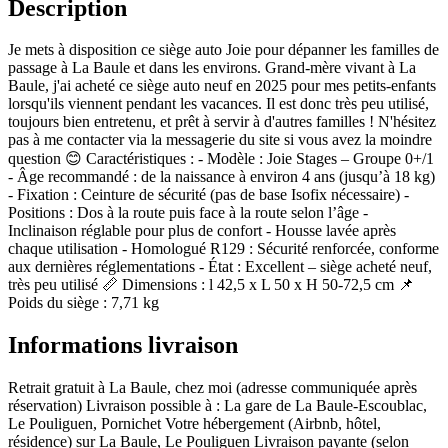
Description
Je mets à disposition ce siège auto Joie pour dépanner les familles de
passage à La Baule et dans les environs. Grand-mère vivant à La
Baule, j'ai acheté ce siège auto neuf en 2025 pour mes petits-enfants
lorsqu'ils viennent pendant les vacances. Il est donc très peu utilisé,
toujours bien entretenu, et prêt à servir à d'autres familles ! N'hésitez
pas à me contacter via la messagerie du site si vous avez la moindre
question 😊 Caractéristiques : - Modèle : Joie Stages – Groupe 0+/1
- Âge recommandé : de la naissance à environ 4 ans (jusqu’à 18 kg)
- Fixation : Ceinture de sécurité (pas de base Isofix nécessaire) -
Positions : Dos à la route puis face à la route selon l’âge -
Inclinaison réglable pour plus de confort - Housse lavée après
chaque utilisation - Homologué R129 : Sécurité renforcée, conforme
aux dernières réglementations - État : Excellent – siège acheté neuf,
très peu utilisé 📏 Dimensions : l 42,5 x L 50 x H 50-72,5 cm 📌
Poids du siège : 7,71 kg
Informations livraison
Retrait gratuit à La Baule, chez moi (adresse communiquée après
réservation) Livraison possible à : La gare de La Baule-Escoublac,
Le Pouliguen, Pornichet Votre hébergement (Airbnb, hôtel,
résidence) sur La Baule, Le Pouliguen Livraison payante (selon