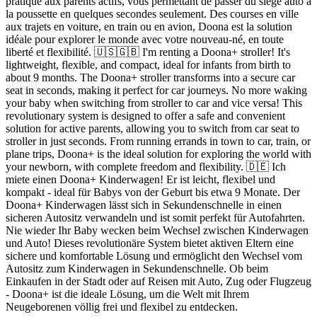
pratique aux parents actifs, vous permettant de passer du siège auto à
la poussette en quelques secondes seulement. Des courses en ville
aux trajets en voiture, en train ou en avion, Doona est la solution
idéale pour explorer le monde avec votre nouveau-né, en toute
liberté et flexibilité. 🇺🇸🇬🇧 I'm renting a Doona+ stroller! It's
lightweight, flexible, and compact, ideal for infants from birth to
about 9 months. The Doona+ stroller transforms into a secure car
seat in seconds, making it perfect for car journeys. No more waking
your baby when switching from stroller to car and vice versa! This
revolutionary system is designed to offer a safe and convenient
solution for active parents, allowing you to switch from car seat to
stroller in just seconds. From running errands in town to car, train, or
plane trips, Doona+ is the ideal solution for exploring the world with
your newborn, with complete freedom and flexibility. 🇩🇪 Ich
miete einen Doona+ Kinderwagen! Er ist leicht, flexibel und
kompakt - ideal für Babys von der Geburt bis etwa 9 Monate. Der
Doona+ Kinderwagen lässt sich in Sekundenschnelle in einen
sicheren Autositz verwandeln und ist somit perfekt für Autofahrten.
Nie wieder Ihr Baby wecken beim Wechsel zwischen Kinderwagen
und Auto! Dieses revolutionäre System bietet aktiven Eltern eine
sichere und komfortable Lösung und ermöglicht den Wechsel vom
Autositz zum Kinderwagen in Sekundenschnelle. Ob beim
Einkaufen in der Stadt oder auf Reisen mit Auto, Zug oder Flugzeug
- Doona+ ist die ideale Lösung, um die Welt mit Ihrem
Neugeborenen völlig frei und flexibel zu entdecken.