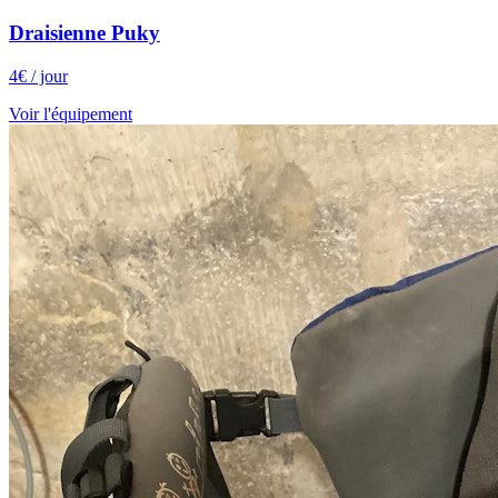
Draisienne Puky
4
€
/ jour
Voir l'équipement