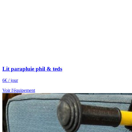
Lit parapluie phil & teds
6
€
/ jour
Voir l'équipement