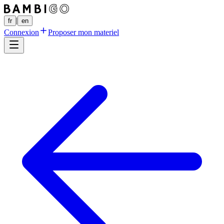
|
fr
en
Connexion
Proposer mon materiel