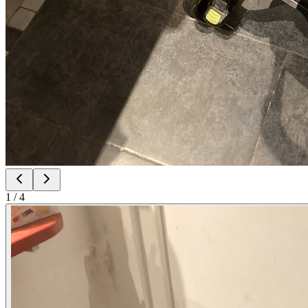
1
/
4