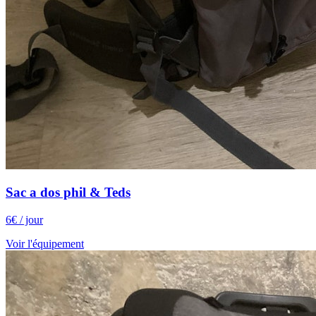
Sac a dos phil & Teds
6
€
/ jour
Voir l'équipement