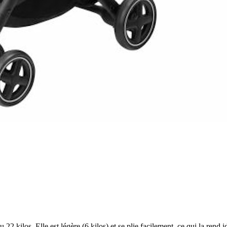
 22 kilos. Elle est légère (6 kilos) et se plie facilement, ce qui la rend