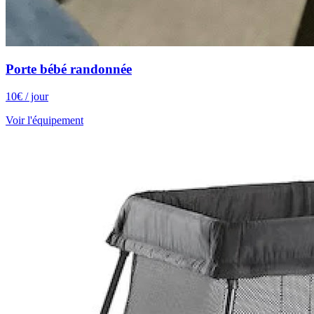
Porte bébé randonnée
10
€
/ jour
Voir l'équipement