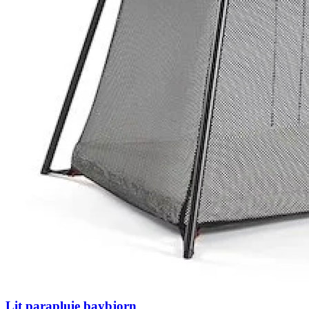
Lit parapluie baybjorn