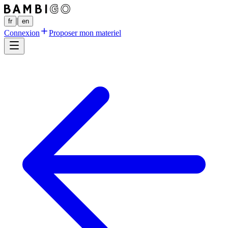
|
fr
en
Connexion
Proposer mon materiel