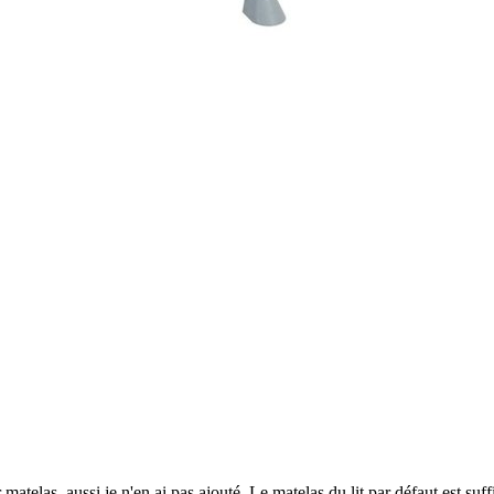
r matelas, aussi je n'en ai pas ajouté. Le matelas du lit par défaut est su