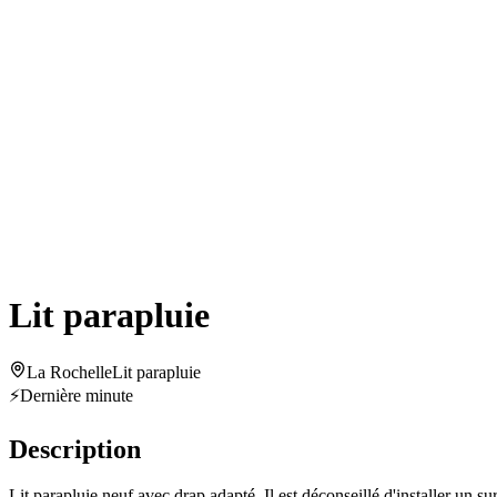
Lit parapluie
La Rochelle
Lit parapluie
⚡
Dernière minute
Description
Lit parapluie neuf avec drap adapté. Il est déconseillé d'installer un su