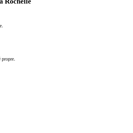
a Rochelle
e.
 propre.