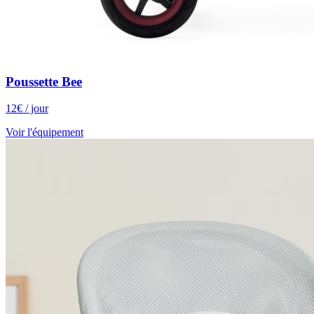
Poussette Bee
12
€
/ jour
Voir l'équipement