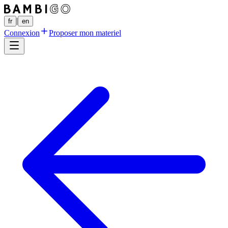
|
fr
en
Connexion
Proposer mon materiel