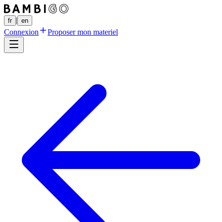
|
fr
en
Connexion
Proposer mon materiel