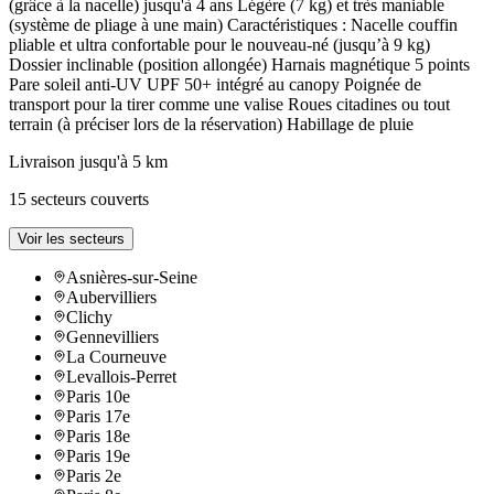
(grâce à la nacelle) jusqu'à 4 ans Légère (7 kg) et très maniable
(système de pliage à une main) Caractéristiques : Nacelle couffin
pliable et ultra confortable pour le nouveau-né (jusqu’à 9 kg)
Dossier inclinable (position allongée) Harnais magnétique 5 points
Pare soleil anti-UV UPF 50+ intégré au canopy Poignée de
transport pour la tirer comme une valise Roues citadines ou tout
terrain (à préciser lors de la réservation) Habillage de pluie
Livraison jusqu'à 5 km
15 secteurs couverts
Voir les secteurs
Asnières-sur-Seine
Aubervilliers
Clichy
Gennevilliers
La Courneuve
Levallois-Perret
Paris 10e
Paris 17e
Paris 18e
Paris 19e
Paris 2e