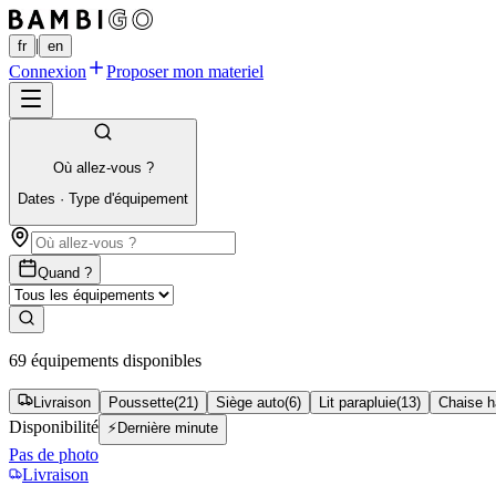
|
fr
en
Connexion
Proposer mon materiel
Où allez-vous ?
Dates
·
Type d'équipement
Quand ?
69 équipements disponibles
Livraison
Poussette
(
21
)
Siège auto
(
6
)
Lit parapluie
(
13
)
Chaise h
Disponibilité
⚡
Dernière minute
Pas de photo
Livraison