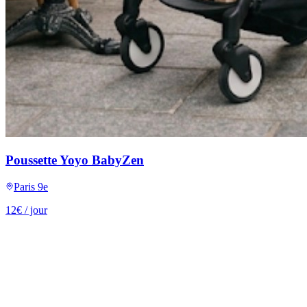
Poussette Yoyo BabyZen
Paris 9e
12
€
/ jour