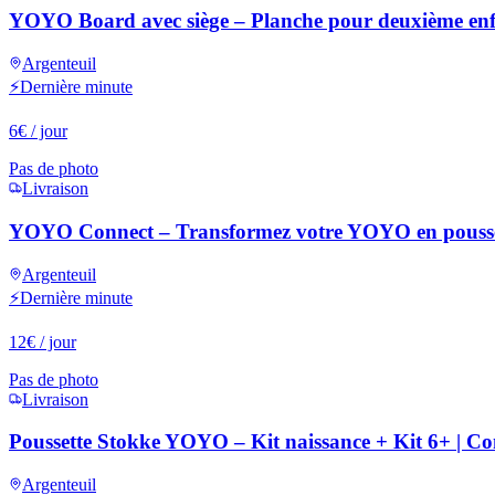
YOYO Board avec siège – Planche pour deuxième en
Argenteuil
⚡
Dernière minute
6
€
/ jour
Pas de photo
Livraison
YOYO Connect – Transformez votre YOYO en pousse
Argenteuil
⚡
Dernière minute
12
€
/ jour
Pas de photo
Livraison
Poussette Stokke YOYO – Kit naissance + Kit 6+ | Com
Argenteuil