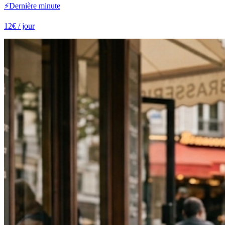
⚡
Dernière minute
12
€
/ jour