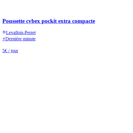
Poussette cybex pockit extra compacte
Levallois-Perret
⚡
Dernière minute
5
€
/ jour