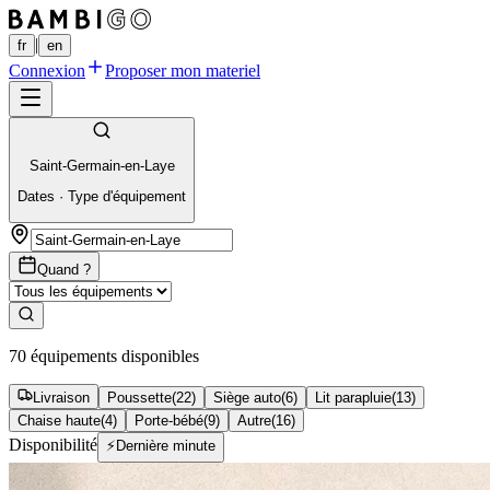
|
fr
en
Connexion
Proposer mon materiel
Saint-Germain-en-Laye
Dates
·
Type d'équipement
Quand ?
70 équipements disponibles
Livraison
Poussette
(
22
)
Siège auto
(
6
)
Lit parapluie
(
13
)
Chaise haute
(
4
)
Porte-bébé
(
9
)
Autre
(
16
)
Disponibilité
⚡
Dernière minute