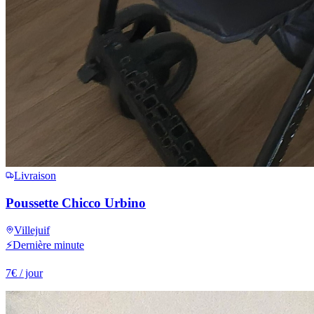
Livraison
Poussette Chicco Urbino
Villejuif
⚡
Dernière minute
7
€
/ jour