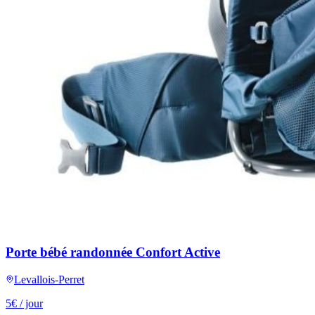
Porte bébé randonnée Confort Active
Levallois-Perret
5
€
/ jour