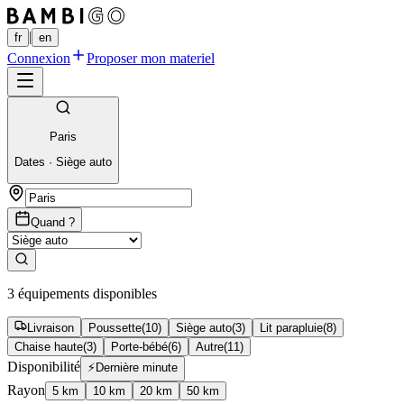
|
fr
en
Connexion
Proposer mon materiel
Paris
Dates
·
Siège auto
Quand ?
3 équipements disponibles
Livraison
Poussette
(
10
)
Siège auto
(
3
)
Lit parapluie
(
8
)
Chaise haute
(
3
)
Porte-bébé
(
6
)
Autre
(
11
)
Disponibilité
⚡
Dernière minute
Rayon
5 km
10 km
20 km
50 km