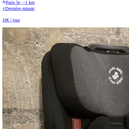
Paris 3e
·
~1 km
⚡
Dernière minute
10
€
/ jour