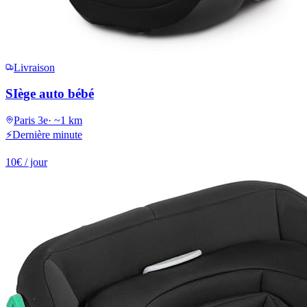
Livraison
SIège auto bébé
Paris 3e
·
~1 km
⚡
Dernière minute
10
€
/ jour