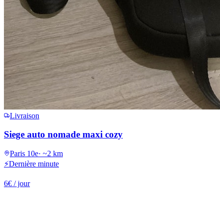
Livraison
Siege auto nomade maxi cozy
Paris 10e
·
~2 km
⚡
Dernière minute
6
€
/ jour