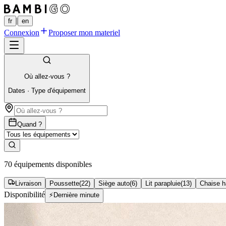
|
fr
en
Connexion
Proposer mon materiel
Où allez-vous ?
Dates
·
Type d'équipement
Quand ?
70 équipements disponibles
Livraison
Poussette
(
22
)
Siège auto
(
6
)
Lit parapluie
(
13
)
Chaise h
Disponibilité
⚡
Dernière minute