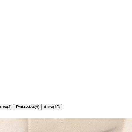
aute
(
4
)
Porte-bébé
(
9
)
Autre
(
16
)