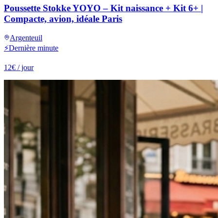
Poussette Stokke YOYO – Kit naissance + Kit 6+ |
Compacte, avion, idéale Paris
Argenteuil
⚡
Dernière minute
12
€
/ jour