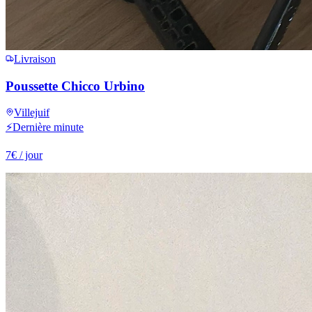
Livraison
Poussette Chicco Urbino
Villejuif
⚡
Dernière minute
7
€
/ jour