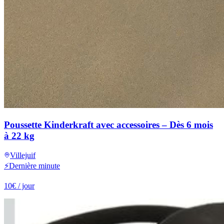
Poussette Kinderkraft avec accessoires – Dès 6 mois
à 22 kg
Villejuif
⚡
Dernière minute
10
€
/ jour