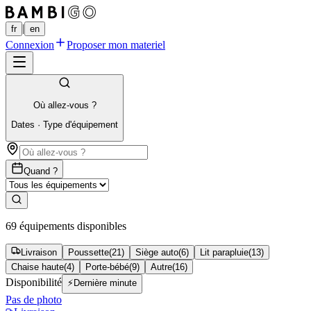
|
fr
en
Connexion
Proposer mon materiel
Où allez-vous ?
Dates
·
Type d'équipement
Quand ?
69 équipements disponibles
Livraison
Poussette
(
21
)
Siège auto
(
6
)
Lit parapluie
(
13
)
Chaise haute
(
4
)
Porte-bébé
(
9
)
Autre
(
16
)
Disponibilité
⚡
Dernière minute
Pas de photo